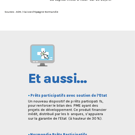
Sources : ADN / Caisse d’Epa
r
gne Normandie
E
t
a
ussi
…
•
Prêts participatifs avec soutien de l’Etat
Un nouveau dispositif de p
r
êts participati
f
s,
pour renforcer le bilan des
P
ME ayant des
projets de développement. Ce produit financier
inédit, distribué par les b
a
nques, s’appuiera
sur la garantie de l’Etat
(
à hauteur de 30
%).
•
Normandie Prêts Participatifs