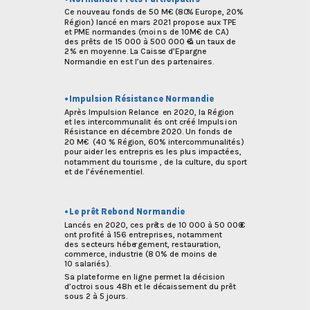
Ce nouveau fonds de 50 M€ (80
%
 Europe, 20% 
Région) lancé en mars 20
2
1 propose aux TPE
et PME normandes (moi
n
s de 10M€ de CA)
des prêts de 15 000 à 500 000 €
à
 un taux de 
2
% en moyenne. La Caiss
e
 d’Epa
r
gne
Normandie en est l’un des p
a
rtenaires.
•
Impulsion Résistance Normandie
Après Impulsion Relance
e
n 2020, la Région
et les intercommunalit
é
s ont créé Impuls
i
on
Résistance en décembr
e
 2020. Un fonds de 
20 M€  (40 % Région, 60
% intercommunalités)
pour aider les entrepris
e
s les pl
u
s impactées,
notamment du tourisme
,
 de la culture, du sport 
et de l’événementiel.
•
Le prêt Rebond Normandie
Lancés en 2020, ces prê
t
s de 10 000 à 50 000
€
ont profité à 156 entreprises, notamment
des secteurs hébe
r
gement, restauration,
commerce, industrie (8
0
% de moins de
10 salariés).
Sa plateforme en ligne p
e
rmet la décision
d’octroi sous 48h et le dé
c
aiss
e
ment du prêt
sous 2 à 5 jours.