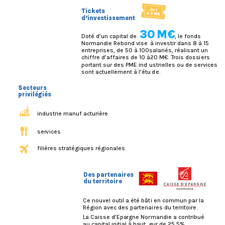
Tickets
d’investissement  
30
M€
Doté d’un capital de
, le fonds
Normandie Rebond vise
à investir dans 8 à 15
entreprises, de 50 à 100
salariés, réalisant un
chiffre d’affaires de 10 à
20 M€.
T
rois doss
i
ers
portant sur des PME ind
u
strielles ou de services
sont actuellement à l’étu
d
e.
Secteurs
privilégiés
industrie manuf
a
cturière
ser
v
ices
filières stratégiques régionales.
Des partenaires
du territoire
Ce nouvel outil a été bâ
t
i en commun par la
Région avec des partena
i
res du territoire.
La Caisse d’Epa
r
gne Nor
m
andie a contribué
au capital initial à haut
e
ur de 25,5%.