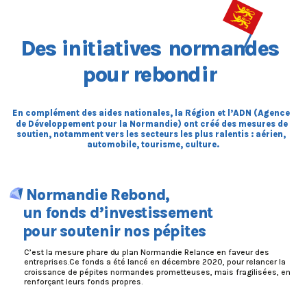
Des ini
t
i
at
ive
s
no
r
m
a
ndes
pou
r
r
ebondi
r
En complément des aides nationales, la Région et l’ADN (Agence
de Développement pour la Normandie) ont créé des mesures de
soutien, notamment vers les secteurs les plus ralentis : aérien,
automobile, tourisme, culture.
 No
r
m
a
ndie Rebond
,
un
f
onds d’inves
t
issemen
t
p
ou
r
 sou
t
eni
r
 nos 
p
é
p
i
t
e
s
C’est la mesure phare d
u
 plan Normandie Relance en faveur des 
entreprises.Ce fonds a été lancé en décembre 2020, pour relancer la
croissance de pépite
s
 normandes prometteuses, mais fragilisées, en 
renforçant leurs fonds propres.