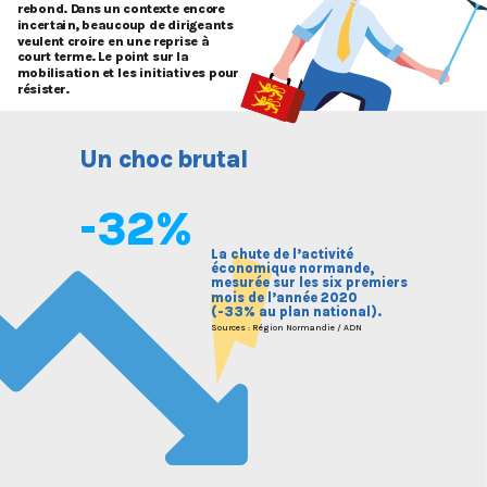
r
ebond. D
a
n
s
 un con
t
ex
t
e enco
r
e
ince
rta
i
n,
 be
a
ucou
p
de di
r
ige
a
n
t
s
veu
l
en
t
 c
r
oi
r
e en une
r
e
pr
ise
à
cou
rt
t
e
r
me
.
L
e poin
t
 su
r
la
mobi
l
is
at
ion e
t
l
es ini
tiat
ives pou
r
r
ésis
t
e
r
.    
U
n choc b
r
u
ta
l
-32%
La chute de l’activité
économique normande,
mesurée sur les six premiers
mois de l’année 2020
(-33% au plan national).
Sources : Région Normandie / ADN