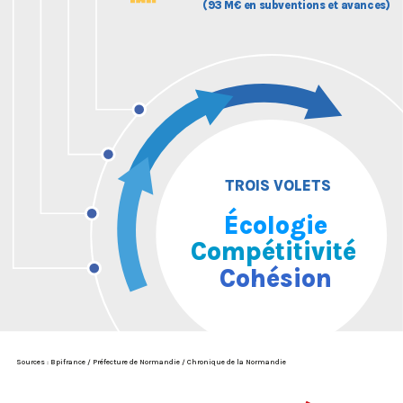
(9
3
 M
€
 en subven
t
ions e
t
a
v
a
nces
)
TROIS
V
OLETS
É
cologie
Compétitivité
Cohésion
Sources : Bpifrance / Préfecture de Normandie / Chronique de la Normandie