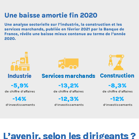
Cons
tr
uc
t
io
n
I
ndus
tr
i
e
Se
r
vices
mar
ch
a
nd
s
-8,3%
-5,9%
-13,2%
de chiffre d’affaires
de chiffre d’affaires
de chiffre d’affaires
-14%
-12,3%
-12%
d’investissements
d’investissements
d’investissements
L
’
a
veni
r,
 se
l
on
l
es di
r
ige
a
n
t
s
?