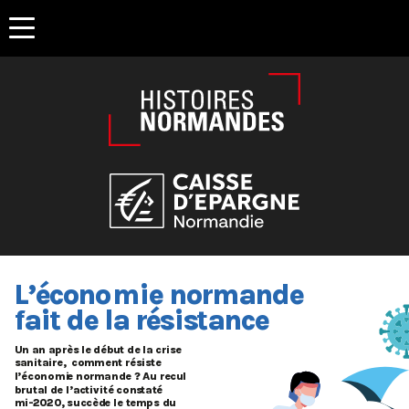
Êtes-vous d'accord pour activer les cookies pour une naviga
L
’écono
m
ie no
r
m
a
nd
e
f
a
i
t
 de 
la
r
ésis
ta
nc
e
U
n
a
n
a
p
r
ès
l
e débu
t
 de 
la
 c
r
ise
s
a
ni
ta
i
r
e
,
  com
m
en
t
r
ésis
t
e
l
’économi
e
no
r
m
a
nde
?
A
u
r
ecu
l
b
r
u
tal
 de 
l
’
a
c
t
ivi
t
é cons
tat
é
mi-
2
0
2
0
,
 succèd
e
l
e
t
em
p
s du