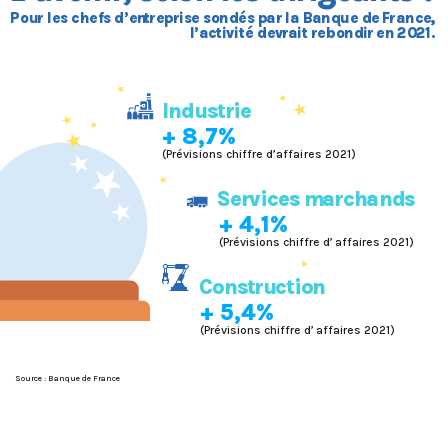
Pou
r
l
es chefs d’en
tr
e
pr
ise sondés p
ar
la
Ba
n
q
ue de
Fra
nce
,
l
’
a
c
t
ivi
t
é dev
ra
i
t
r
ebondi
r
 en 
2
0
21
.
I
ndus
tr
i
e
+ 8,7%
(Prévisions chiffre d’affa
i
res 2021)
   Se
r
vices m
ar
ch
a
nd
s
+ 4,1%
(Prévisions chiffre d’
a
ffaires 2021)
   Cons
tr
uc
t
io
n
+ 5,4%
(Prévisions chiffre d’
a
ffaires 2021)
Source : Banque de France