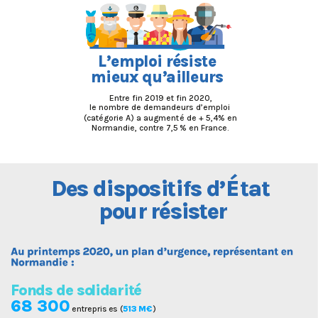
L
’emp
l
oi
r
ésis
t
e
mieux
q
u’
a
i
ll
eu
r
s
Entre fin 2019 et fin 2020,
le nombre de demandeu
r
s d’emploi
(catégorie A) a augment
é
 de + 5,4
% en
Normandie, contre 7,5
% en France.
’É
Des disposi
t
ifs d
tat
p
ou
r
r
ésis
t
e
r
F
onds de so
l
id
ar
i
t
é
68 300
 entrepris
e
s (
513 M€
)