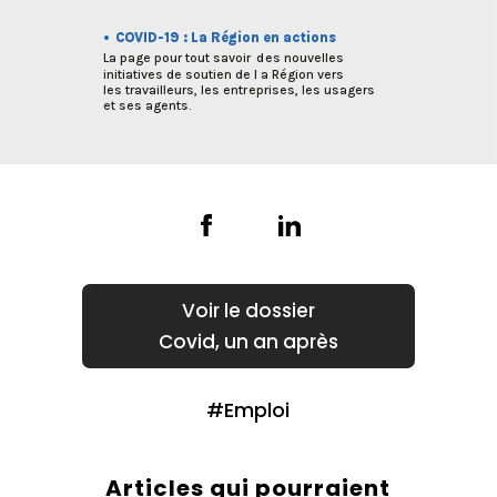
•
C
O
VID-19 : La Région en actions
La page pour tout savoir
d
es nouvelles
initiatives de soutien de l
a
 Région vers 
les travailleurs, les entr
e
prises, les usagers
et ses agents.
Covid, un an après
Emploi
Articles qui pourraient