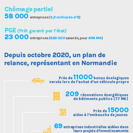
Chôm
a
ge
part
ie
l
58 00
0
en
t
repr
i
ses
(
3
,
3
mill
i
ar
ds
d’€
)
PG
E
(P
r
ê
t
gara
n
t
i
par
l
’é
tat
)
2
3 000
en
t
repr
i
ses
(
62
3 00
0
s
a
l
a
r
i
és,
pou
r
 85
6
M€
)
11000
Près de
 bonus écologiques 
versés lors de l’achat d’un véhicule propre
209
rénovations énergétiques
de bâtiments publics (77
M€
)
15000
Près de
aides à l’embauche de jeunes
6
9
 en
tr
ep
r
ises indus
tr
ie
ll
es
a
idées d
a
n
s
l
eu
r
s
pr
oje
t
s d’inves
t
isse
m
en
t
s