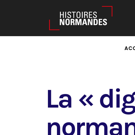
Êtes-vous d'accord pour activer les cookies pour une naviga
ACC
L
a « dig
no
rm
a