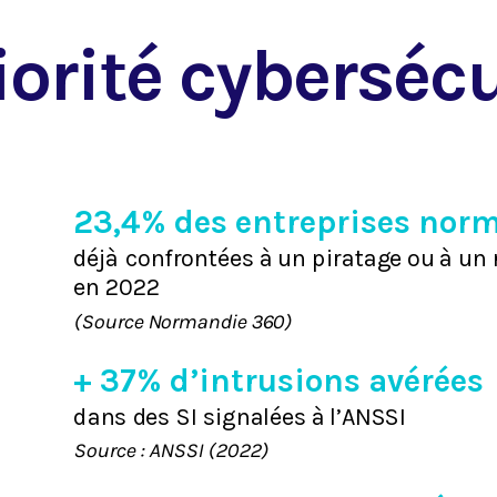
iorité cybersécu
23,4% des entreprises nor
déjà
c
on
fr
ont
ées
 à 
u
n
p
i
r
atag
e
 ou
 à 
u
n
e
n
2
0
2
2
(Source Normandie 360)
+ 37% d’intrusions avérées
d
an
s
des
SI
s
igna
lées
 à 
l’A
N
SS
I
Source : ANSSI (2022)