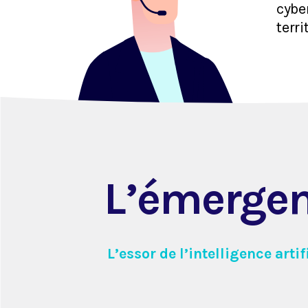
cybe
t
err
i
L’é
m
ergen
L’essor de l’intelligence arti