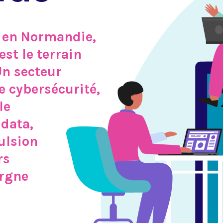
s en Normandie,
st le terrain
Un secteur
 cybersécurité,
le
 data,
ulsion
rs
argne