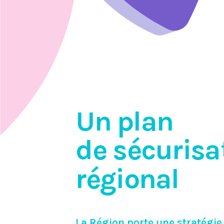
Un
p
la
n
de sécurisa
régional
La Région porte une stratégie 