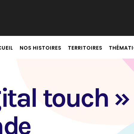
tion personnalisée ?
UEIL
NOS HISTOIRES
TERRITOIRES
THÉMATI
i
t
a
l
t
ouch
»
nd
e