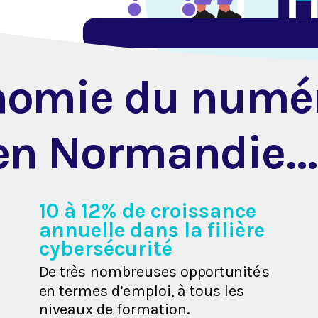
no
m
ie du nu
m
é
en Nor
m
andie
…
10 à 12% de croissance
annuelle dans la filière
cybersécurité
De très
 nombreuses
opportunité
s
e
n t
er
m
es
d’e
m
pl
oi
,
 à tous
le
s
ni
ve
a
ux
de
 formation.