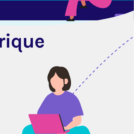
riqu
e