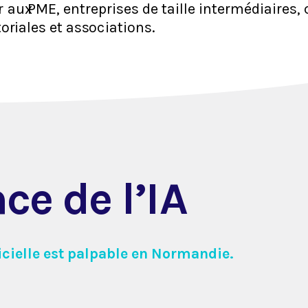
r
 aux
 PME, entreprises de taille intermédiaires, c
to
r
ia
les
e
t a
ssoc
iation
s
.
ce de l’I
A
ficielle est palpable en Normandie.