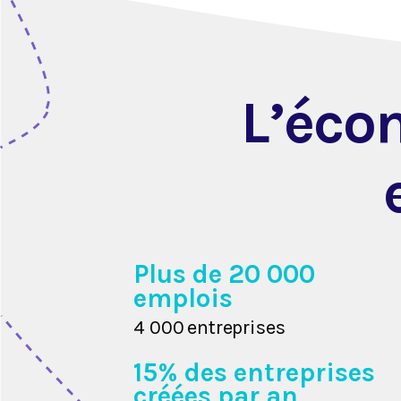
L’éco
Plus de 20 000
emplois
4 000
e
nt
repr
i
se
s
15% des entreprises
créées par an