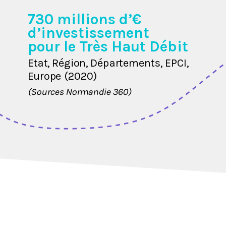
730 millions d’€
d’investissement
pour le Très Haut Débit
E
tat
,
Ré
gio
n,
Dép
a
r
t
e
m
e
nt
s,
E
P
CI
,
Eur
o
pe
(2
0
2
0
)
(Sources Normandie 360)