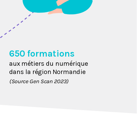
650 formations
aux
 métiers
du
 numérique 
d
an
s
l
a
ré
gion
N
o
r
ma
nd
i
e
(Source Gen Scan 2023)