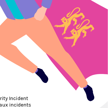
rity
I
n
c
i
de
n
t
 aux incidents 