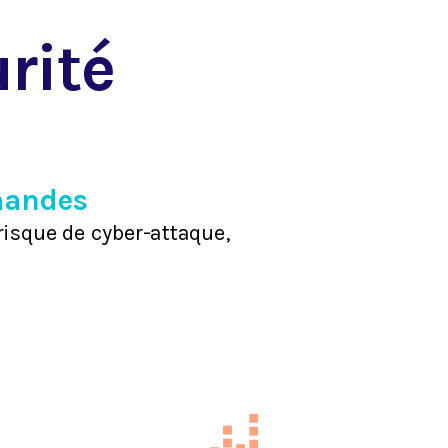
rit
é
mandes
r
i
sque
de
cyber-
atta
que
,