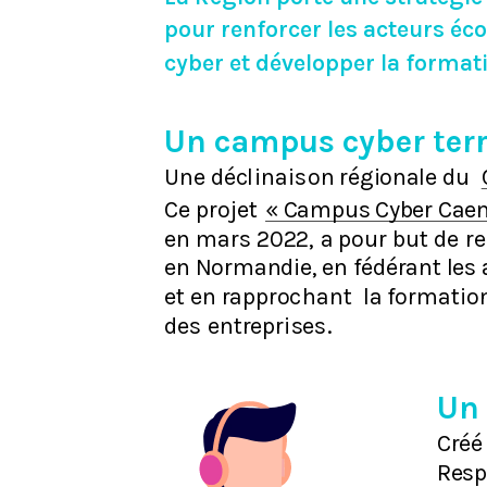
pour renforcer les acteurs éc
cyber et développer la formati
Un campus cyber terr
Un
e
décl
inai
s
on
ré
gi
o
na
le
du
Ce
pr
o
je
t
« Campus Cyber Cae
e
n ma
rs
2
0
22,
 a 
pour
bu
t
de
re
en Normandie, en fédérant les
e
t
e
n
r
a
pproc
hant  
l
a
f
o
r
matio
des
e
nt
repr
i
ses
.
Un 
Créé
Res