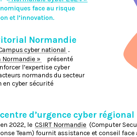
onomiques face au risque
on et l’innovation.
itorial Normandie
Campus cyber national
.
n Normandie »
prése
nt
é
n
f
o
rcer
l’exper
ti
se
cybe
r
 acteurs normands du secteur
n
e
n
cyber
sécur
it
é
centre d’urgence cyber régional
e
n
2
0
22,
le
CSIRT Normandie
(C
o
mpu
t
er
Secu
p
on
se
T
e
am
)
f
o
ur
nit a
ss
i
s
tan
ce
e
t
c
on
se
i
l
 face