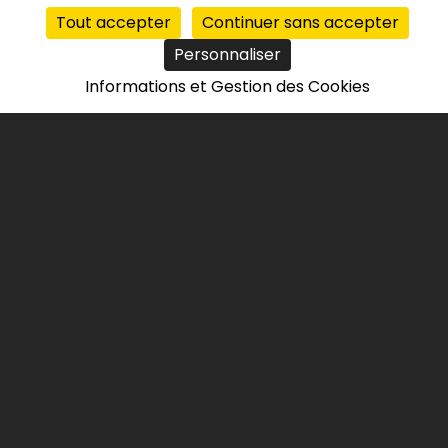
Tout accepter
Continuer sans accepter
3
Personnaliser
Informations et Gestion des Cookies
DÉC
2020
1
Le poids des énergies
renouvelables au service du
mix normand
Acteur énergétique de poids en