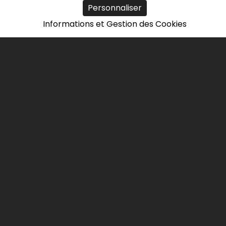
3
Personnaliser
Informations et Gestion des Cookies
AVR
2022
13
Les « ETI », championnes des
territoires normands
Avec plus du quart des emplois
en Normandie, les
entreprises de taille