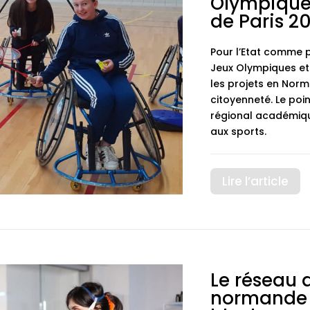
Olympique
de Paris 2
Pour l’Etat comme p
Jeux Olympiques et
les projets en Norm
citoyenneté. Le po
régional académiqu
aux sports.
Lire l’article
Le réseau 
normande d