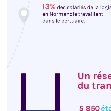
13%
des salariés de la log
en Normandie travaillent
dans le portuaire.
Un rés
du tran
5 850
ét