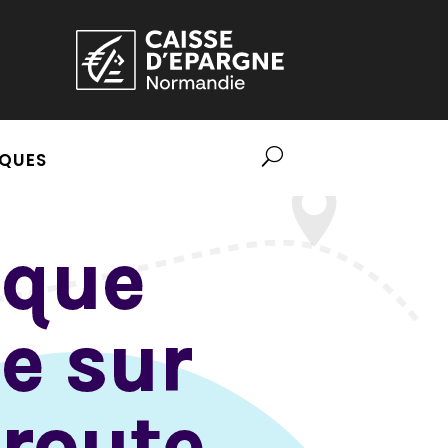
QUES
tique
e sur
 route