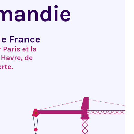
rmandie
de France
 Paris et la
 Havre, de
erte.