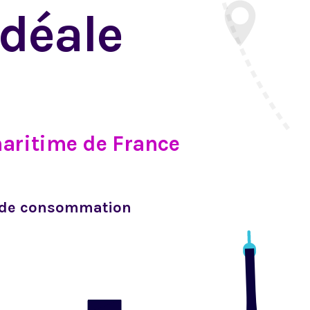
idéale
ritime de France  
in de consommation