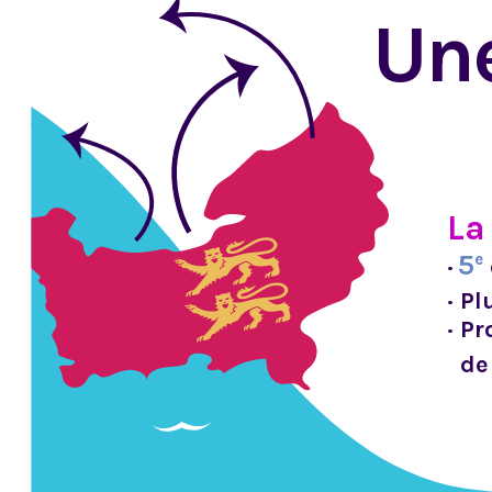
Une
La
5
e
·
· P
· P
  de