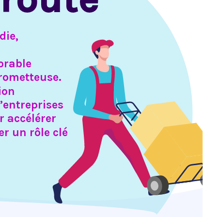
die,
vorable
prometteuse.
tion
d’entreprises
ur accélérer
er un rôle clé