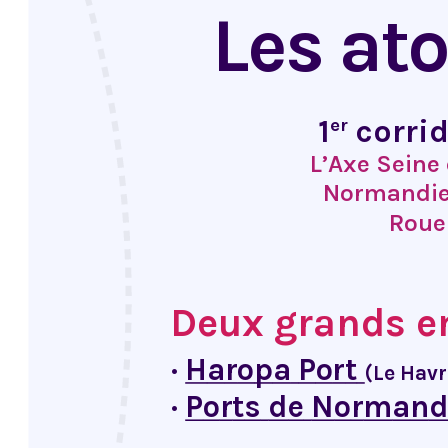
Les at
1
 corri
er
L’Axe Seine 
Normandie 
Rouen
Deux grands e
·
Haropa Port
(Le Hav
·
Ports de Normand