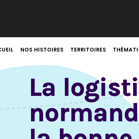
tion personnalisée ?
UEIL
NOS HISTOIRES
TERRITOIRES
THÉMATI
La logis
normand
la bonne